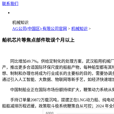
联系我们
机械知识
AG公司(中国区)·有限公司官网
>
机械知识
>
船机芯片等焦点部件耽误个月以上
同比增加49.7%。供给定制化的处理方案，武汉船用机械
产，推出更多合适国际环保尺度的船舶产物，每种船型都有其特
想、制制和办理也将成为行业成长的主要标的目的，需要协调
通过引入人工智能、大数据、物联网等新手艺，如经济快速增
中国制船业正在国际市场份额持续扩大，鞭策动力系统从柴
手持订单量20872万载沉吨，提拔正在LNG动力船、纯
船舶减排历程迟缓，政策取斗极系统鞭策自从可控；2024 年全