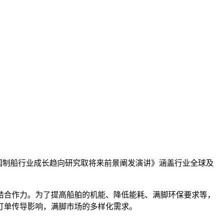
2年中国制船行业成长趋向研究取将来前景阐发演讲》涵盖行业全球及
合作力。为了提高船舶的机能、降低能耗、满脚环保要求等，
订单传导影响，满脚市场的多样化需求。